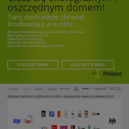
oszczędnym domem!
Twój dom może chronić
środowisko a w nim:
Zestaw fotowoltaiczny lub kolektory słoneczne
Wentylacja mechaniczna,
Odkurzacz centralny,
Zbiornik akumulacyjny,
Ogrzewanie niskotemperaturowe.
O NASZEJ FIRMIE
KONTAKT Z NAMI
Bezpieczeństwo płatności online zapewnia
www.przelewy24.pl