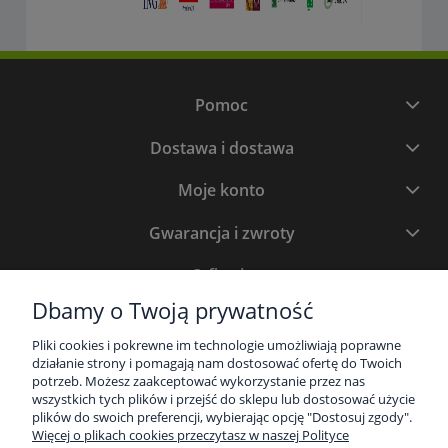
Pomoc
Dostawa i dostawa
Moje konto
Gwarancja i zwroty
O firmie
Dbamy o Twoją prywatność
Newsletter
Pliki cookies i pokrewne im technologie umożliwiają poprawne
Bądź na bieżąco z promocjami. Zapisz się, a otrzymasz atrakcyjne
działanie strony i pomagają nam dostosować ofertę do Twoich
rabaty i oferty specjalne.
potrzeb. Możesz zaakceptować wykorzystanie przez nas
wszystkich tych plików i przejść do sklepu lub dostosować użycie
plików do swoich preferencji, wybierając opcję "Dostosuj zgody".
Więcej o plikach cookies przeczytasz w naszej Polityce