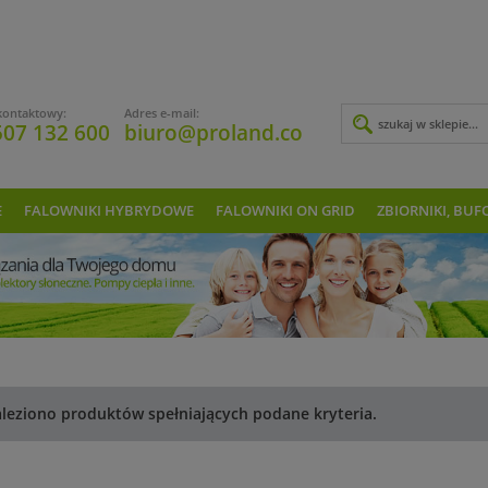
kontaktowy:
Adres e-mail:
507 132 600
biuro@proland.co
E
FALOWNIKI HYBRYDOWE
FALOWNIKI ON GRID
ZBIORNIKI, BUF
aleziono produktów spełniających podane kryteria.