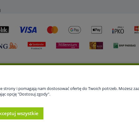
l
 konto
Gwarancja i zwroty
O firmie
nie strony i pomagają nam dostosować ofertę do Twoich potrzeb. Możesz zaa
 zamówienia
Serwis
Kontakt
jąc opcję "Dostosuj zgody".
ienia konta
Informacje o firmie
howalnia
kceptuj wszystkie