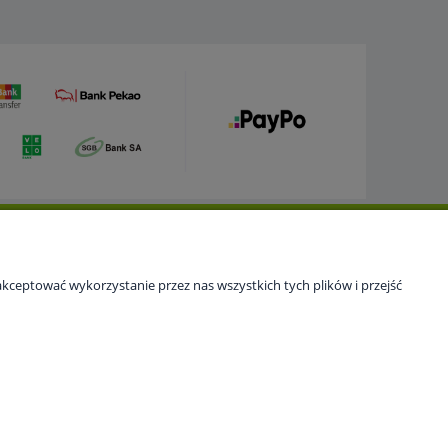
Newsletter
Bądź na bieżąco z promocjami. Zapisz się, a otrzymasz
kceptować wykorzystanie przez nas wszystkich tych plików i przejść
atrakcyjne rabaty i oferty specjalne.