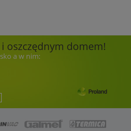
m i oszczędnym domem!
sko a w nim: