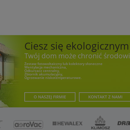
Ciesz się ekologiczny
Twój dom może chronić środowi
Zestaw fotowoltaiczny lub kolektory słoneczne
Wentylacja mechaniczna,
Odkurzacz centralny,
Zbiornik akumulacyjny,
Ogrzewanie niskotemperaturowe.
O NASZEJ FIRMIE
KONTAKT Z NAMI