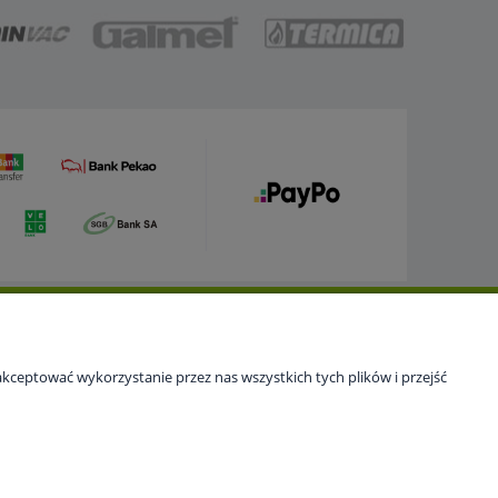
Newsletter
Bądź na bieżąco z promocjami. Zapisz się, a otrzymasz
kceptować wykorzystanie przez nas wszystkich tych plików i przejść
atrakcyjne rabaty i oferty specjalne.