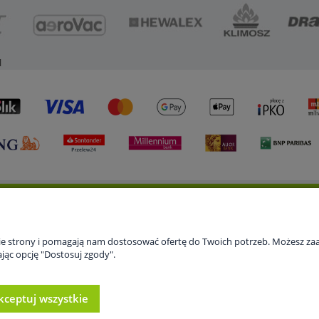
l
 konto
Gwarancja i zwroty
O firmie
nie strony i pomagają nam dostosować ofertę do Twoich potrzeb. Możesz zaa
 zamówienia
Serwis
Kontakt
jąc opcję "Dostosuj zgody".
ienia konta
Informacje o firmie
howalnia
kceptuj wszystkie