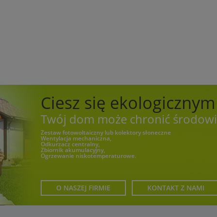
Ciesz się ekologiczny
Twój dom może chronić środowi
Zestaw fotowoltaiczny lub kolektory słoneczne
Wentylacja mechaniczna,
Odkurzacz centralny,
Zbiornik akumulacyjny,
Ogrzewanie niskotemperaturowe.
O NASZEJ FIRMIE
KONTAKT Z NAMI