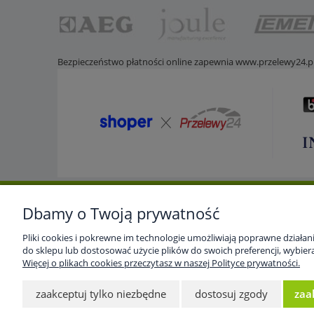
Bezpieczeństwo płatności online zapewnia
www.przelewy24.p
Dbamy o Twoją prywatność
Pomoc
Dostawa i dostawa
Moje
Pliki cookies i pokrewne im technologie umożliwiają poprawne działa
Strona główna
Koszty dostawy
Twoje
do sklepu lub dostosować użycie plików do swoich preferencji, wybiera
Regulamin
Czas realizacji zamówień
Ustaw
Więcej o plikach cookies przeczytasz w naszej Polityce prywatności.
Polityka prywatności
Przec
zaakceptuj tylko niezbędne
dostosuj zgody
zaa