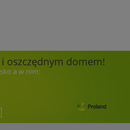
m i oszczędnym domem!
sko a w nim: