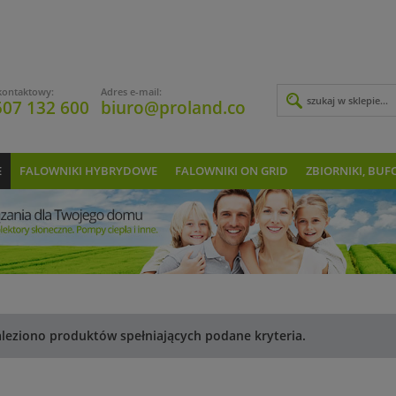
kontaktowy:
Adres e-mail:
507 132 600
biuro@proland.co
E
FALOWNIKI HYBRYDOWE
FALOWNIKI ON GRID
ZBIORNIKI, BUF
aleziono produktów spełniających podane kryteria.