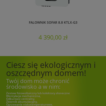
FALOWNIK SOFAR 8.8 KTLX-G3
4 390,00 zł
Ciesz się ekologicznym i
oszczędnym domem!
Twój dom może chronić
środowisko a w nim:
Zestaw fotowoltaiczny lub kolektory słoneczne
Wentylacja mechaniczna,
Odkurzacz centralny,
Zbiornik akumulacyjny,
Ogrzewanie niskotemperaturowe.