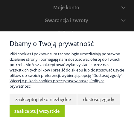
Moje konto
Gwarancja i zwroty
O firmie
Dbamy o Twoją prywatność
Newsletter
Pliki cookies i pokrewne im technologie umożliwiają poprawne
Bądź na bieżąco z promocjami. Zapisz się, a otrzymasz atrakcyjne
działanie strony i pomagają nam dostosować ofertę do Twoich
rabaty i oferty specjalne.
potrzeb. Możesz zaakceptować wykorzystanie przez nas
wszystkich tych plików i przejść do sklepu lub dostosować użycie
plików do swoich preferencji, wybierając opcję "Dostosuj zgody".
Więcej o plikach cookies przeczytasz w naszej Polityce
prywatności.
zaakceptuj tylko niezbędne
dostosuj zgody
zaakceptuj wszystkie
Proland 2025. Wszelkie prawa zastrzeżone.
Sklep Shoper.pl Wykonanie: Increo Studio