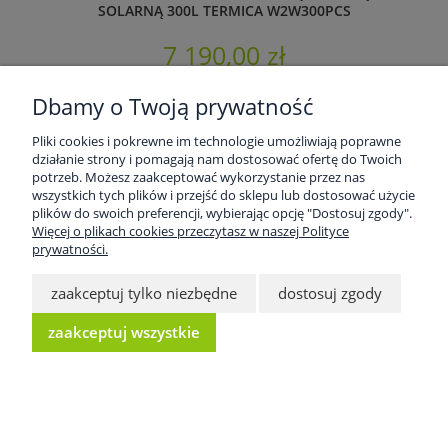
SOLARNĄ 300L TERMICA W2W300PCS
7 190,00 zł
Dbamy o Twoją prywatność
Pliki cookies i pokrewne im technologie umożliwiają poprawne
działanie strony i pomagają nam dostosować ofertę do Twoich
potrzeb. Możesz zaakceptować wykorzystanie przez nas
wszystkich tych plików i przejść do sklepu lub dostosować użycie
plików do swoich preferencji, wybierając opcję "Dostosuj zgody".
Więcej o plikach cookies przeczytasz w naszej Polityce
prywatności.
zaakceptuj tylko niezbędne
dostosuj zgody
zaakceptuj wszystkie
ZBIORNIK DO POMP CIEPŁA Z WĘŻOWNICĄ
SOLARNĄ 500L TERMICA W2W500PCS
11 590,00 zł