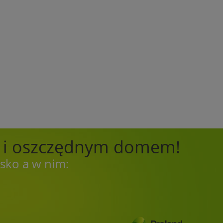
m i oszczędnym domem!
sko a w nim: