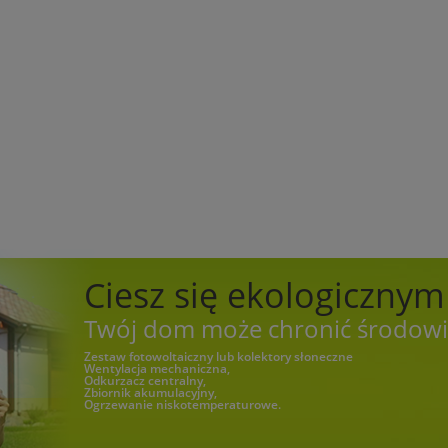
Ciesz się ekologiczny
Twój dom może chronić środowi
Zestaw fotowoltaiczny lub kolektory słoneczne
Wentylacja mechaniczna,
Odkurzacz centralny,
Zbiornik akumulacyjny,
Ogrzewanie niskotemperaturowe.