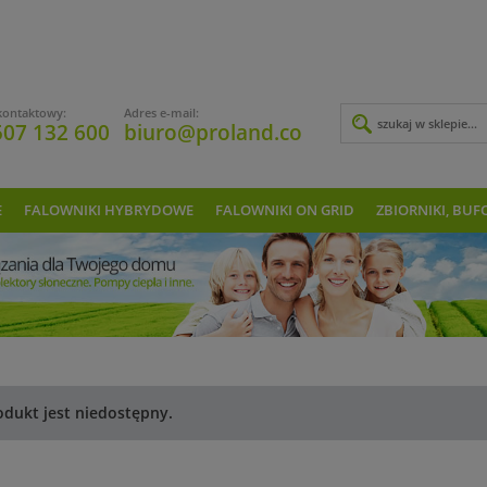
kontaktowy:
Adres e-mail:
507 132 600
biuro@proland.co
E
FALOWNIKI HYBRYDOWE
FALOWNIKI ON GRID
ZBIORNIKI, BUF
odukt jest niedostępny.