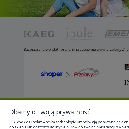
Bezpieczeństwo płatności online zapewnia
www.przelewy24.p
Dbamy o Twoją prywatność
Pomoc
Dostawa i dostawa
Moje
Pliki cookies i pokrewne im technologie umożliwiają poprawne działa
Strona główna
Koszty dostawy
Twoje
do sklepu lub dostosować użycie plików do swoich preferencji, wybiera