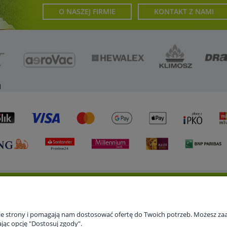
O NASZEJ FIRMIE
KONTAKT Z NAMI
l
 konto
Gwarancja i zwroty
O firmie
nie strony i pomagają nam dostosować ofertę do Twoich potrzeb. Możesz zaa
 zamówienia
Serwis
Kontakt
jąc opcję "Dostosuj zgody".