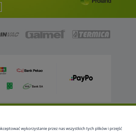
Newsletter
Bądź na bieżąco z promocjami. Zapisz się, a otrzymasz
kceptować wykorzystanie przez nas wszystkich tych plików i przejść
atrakcyjne rabaty i oferty specjalne.