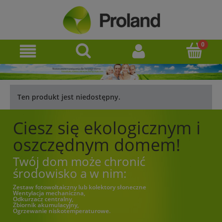
Ten produkt jest niedostępny.
Ciesz się ekologicznym i
oszczędnym domem!
Twój dom może chronić
środowisko a w nim:
Zestaw fotowoltaiczny lub kolektory słoneczne
Wentylacja mechaniczna,
Odkurzacz centralny,
Zbiornik akumulacyjny,
Ogrzewanie niskotemperaturowe.