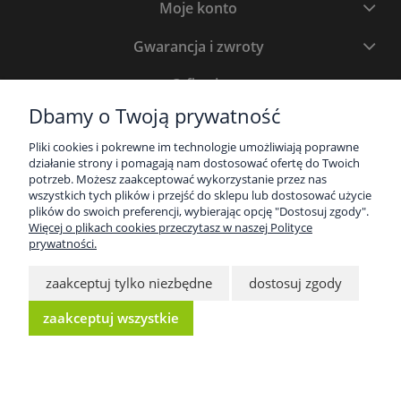
Moje konto
Gwarancja i zwroty
O firmie
Dbamy o Twoją prywatność
Newsletter
Pliki cookies i pokrewne im technologie umożliwiają poprawne
Bądź na bieżąco z promocjami. Zapisz się, a otrzymasz atrakcyjne
działanie strony i pomagają nam dostosować ofertę do Twoich
rabaty i oferty specjalne.
potrzeb. Możesz zaakceptować wykorzystanie przez nas
wszystkich tych plików i przejść do sklepu lub dostosować użycie
plików do swoich preferencji, wybierając opcję "Dostosuj zgody".
Więcej o plikach cookies przeczytasz w naszej Polityce
prywatności.
zaakceptuj tylko niezbędne
dostosuj zgody
zaakceptuj wszystkie
Proland 2025. Wszelkie prawa zastrzeżone.
Sklep Shoper.pl Wykonanie: Increo Studio