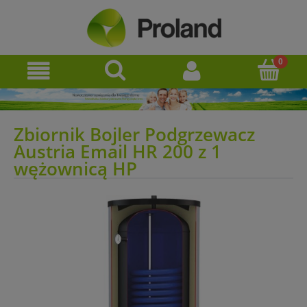
Zbiornik Bojler Podgrzewacz
Austria Email HR 200 z 1
wężownicą HP