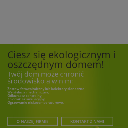
Ciesz się ekologicznym i
oszczędnym domem!
Twój dom może chronić
środowisko a w nim:
Zestaw fotowoltaiczny lub kolektory słoneczne
Wentylacja mechaniczna,
Odkurzacz centralny,
Zbiornik akumulacyjny,
Ogrzewanie niskotemperaturowe.
O NASZEJ FIRMIE
KONTAKT Z NAMI